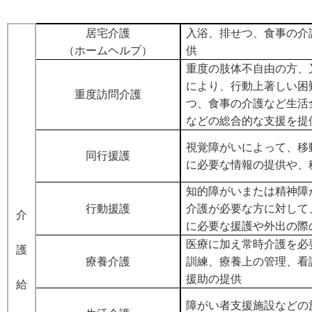
居宅介護
入浴、排せつ、食事の介
（ホームヘルプ）
供
重度の肢体不自由の方、
により、行動上著しい困
重度訪問介護
つ、食事の介護など生活
などの総合的な支援を提
視覚障がいによって、移
同行援護
に必要な情報の提供や、
知的障がいまたは精神障
行動援護
介護が必要な方に対して
介
に必要な援護や外出の際
医療に加え常時介護を必
護
療養介護
訓練、療養上の管理、看
援助の提供
給
障がい者支援施設などの