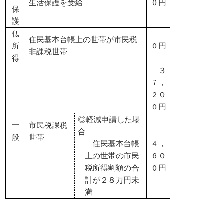
生活保護を受給
０円
保
護
低
住民基本台帳上の世帯が市民税
所
０円
非課税世帯
得
３
７，
２０
０円
◎軽減申請した場
一
市民税課税
合
般
世帯
住民基本台帳
４，
上の世帯の市民
６０
税所得割額の合
０円
計が２８万円未
満