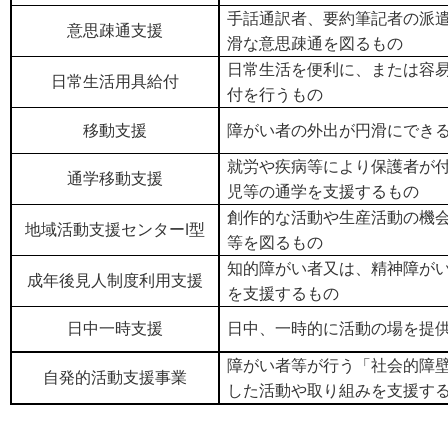
手話通訳者、要約筆記者の派
意思疎通支援
滑な意思疎通を図るもの
日常生活を便利に、または容
日常生活用具給付
付を行うもの
移動支援
障がい者の外出が円滑にでき
就労や疾病等により保護者が
通学移動支援
児等の通学を支援するもの
創作的な活動や生産活動の機
地域活動支援センターⅠ型
等を図るもの
知的障がい者又は、精神障が
成年後見人制度利用支援
を支援するもの
日中一時支援
日中、一時的に活動の場を提
障がい者等が行う「社会的障
自発的活動支援事業
した活動や取り組みを支援す