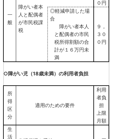
０円
障がい者本
◎軽減申請した場
一
人と配偶者
合
般
が市民税課
障がい者本人
９，
税
と配偶者の市民
３０
税所得割額の合
０円
計が１６万円未
満
○障がい児（18歳未満）の利用者負担
利用
所
者負
得
適用のための要件
担
区
上限
分
月額
生
活