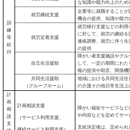
な知識や能力向上のため
企業等に就職することが
就労継続支援
機会の提供、知識や能力
訓
就労移行支援などの利用
練
に対して、就労の継続を
等
就労定着支援
連絡調整、就労に伴う生
給
の提供
付
障がい者支援施設やグル
自立生活援助
して、一定の期間にわた
報の提供や助言、関係機
共同生活援助
地域における共同生活住
（グループホーム）
の介護その他日常生活上
計
画
計画相談支援
障がい福祉サービスなど
相
や内容などを定めてサー
談
（サービス利用支援、
支
支給決定後は、定められ
継続サービス利用支援）