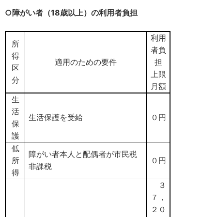
○障がい者（18歳以上）の利用者負担
利用
所
者負
得
適用のための要件
担
区
上限
分
月額
生
活
生活保護を受給
０円
保
護
低
障がい者本人と配偶者が市民税
所
０円
非課税
得
３
７，
２０