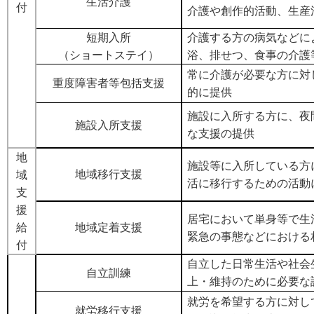
生活介護
付
介護や創作的活動、生産
短期入所
介護する方の病気などに
（ショートステイ）
浴、排せつ、食事の介護
常に介護が必要な方に対
重度障害者等包括支援
的に提供
施設に入所する方に、夜
施設入所支援
な支援の提供
地
施設等に入所している方
地域移行支援
域
活に移行するための活動
支
援
居宅において単身等で生
給
地域定着支援
緊急の事態などにおける
付
自立した日常生活や社会
自立訓練
上・維持のために必要な
就労を希望する方に対し
就労移行支援