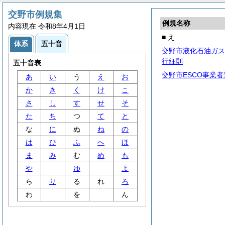
交野市例規集
例規名称
内容現在 令和8年4月1日
■ え
体系
五十音
交野市液化石油ガス
行細則
五十音表
交野市ESCO事業
あ
い
う
え
お
か
き
く
け
こ
さ
し
す
せ
そ
た
ち
つ
て
と
な
に
ぬ
ね
の
は
ひ
ふ
へ
ほ
ま
み
む
め
も
や
ゆ
よ
ら
り
る
れ
ろ
わ
を
ん