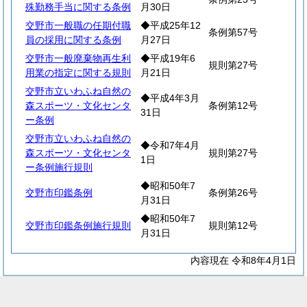
殊勤務手当に関する条例
月30日
交野市一般職の任期付職
◆平成25年12
条例第57号
員の採用に関する条例
月27日
交野市一般廃棄物再生利
◆平成19年6
規則第27号
用業の指定に関する規則
月21日
交野市立いわふね自然の
◆平成4年3月
森スポーツ・文化センタ
条例第12号
31日
ー条例
交野市立いわふね自然の
◆令和7年4月
森スポーツ・文化センタ
規則第27号
1日
ー条例施行規則
◆昭和50年7
交野市印鑑条例
条例第26号
月31日
◆昭和50年7
交野市印鑑条例施行規則
規則第12号
月31日
内容現在 令和8年4月1日