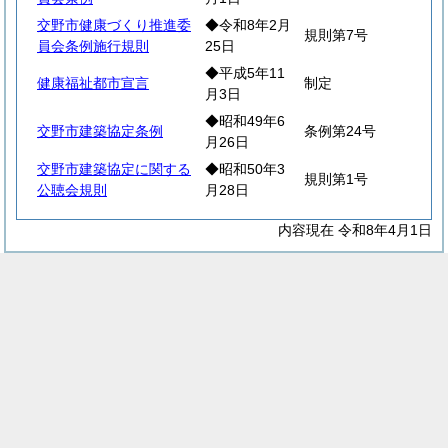
交野市健康づくり推進委
◆令和8年2月
規則第7号
員会条例施行規則
25日
◆平成5年11
健康福祉都市宣言
制定
月3日
◆昭和49年6
交野市建築協定条例
条例第24号
月26日
交野市建築協定に関する
◆昭和50年3
規則第1号
公聴会規則
月28日
内容現在 令和8年4月1日