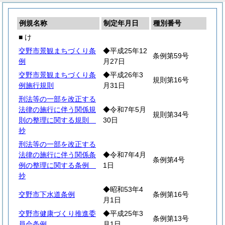
例規名称
制定年月日
種別番号
■ け
交野市景観まちづくり条
◆平成25年12
条例第59号
例
月27日
交野市景観まちづくり条
◆平成26年3
規則第16号
例施行規則
月31日
刑法等の一部を改正する
法律の施行に伴う関係規
◆令和7年5月
規則第34号
則の整理に関する規則
30日
抄
刑法等の一部を改正する
法律の施行に伴う関係条
◆令和7年4月
条例第4号
例の整理に関する条例
1日
抄
◆昭和53年4
交野市下水道条例
条例第16号
月1日
交野市健康づくり推進委
◆平成25年3
条例第13号
員会条例
月1日