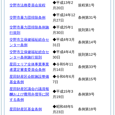
◆平成13年2
交野市法務委員会規程
規程第1号
月20日
◆平成24年12
交野市暴力団排除条例
条例第31号
月27日
交野市暴力団排除条例施
◆平成25年1
規則第1号
行規則
月30日
交野市立保健福祉総合セ
◆平成4年3月
条例第14号
ンター条例
31日
交野市立保健福祉総合セ
◆平成4年4月
規則第12号
ンター条例施行規則
30日
星田エリア全体事業事業
◆令和5年11
条例第33号
者選定審査委員会条例
月14日
星田財産区会館施設整備
◆令和6年6月
条例第15号
基金条例
7日
星田財産区議会の議員報
◆平成15年3
酬および費用弁償等に関
条例第9号
月19日
する条例
◆昭和48年5
星田財産区基金条例
条例第18号
月23日