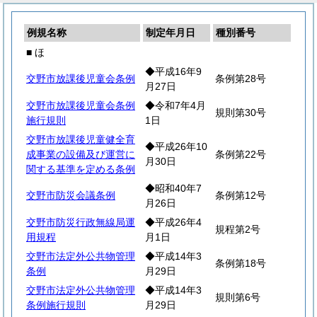
例規名称
制定年月日
種別番号
■ ほ
◆平成16年9
交野市放課後児童会条例
条例第28号
月27日
交野市放課後児童会条例
◆令和7年4月
規則第30号
施行規則
1日
交野市放課後児童健全育
◆平成26年10
成事業の設備及び運営に
条例第22号
月30日
関する基準を定める条例
◆昭和40年7
交野市防災会議条例
条例第12号
月26日
交野市防災行政無線局運
◆平成26年4
規程第2号
用規程
月1日
交野市法定外公共物管理
◆平成14年3
条例第18号
条例
月29日
交野市法定外公共物管理
◆平成14年3
規則第6号
条例施行規則
月29日