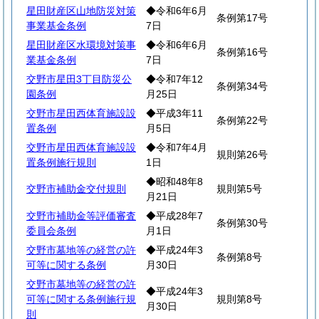
星田財産区山地防災対策
◆令和6年6月
条例第17号
事業基金条例
7日
星田財産区水環境対策事
◆令和6年6月
条例第16号
業基金条例
7日
交野市星田3丁目防災公
◆令和7年12
条例第34号
園条例
月25日
交野市星田西体育施設設
◆平成3年11
条例第22号
置条例
月5日
交野市星田西体育施設設
◆令和7年4月
規則第26号
置条例施行規則
1日
◆昭和48年8
交野市補助金交付規則
規則第5号
月21日
交野市補助金等評価審査
◆平成28年7
条例第30号
委員会条例
月1日
交野市墓地等の経営の許
◆平成24年3
条例第8号
可等に関する条例
月30日
交野市墓地等の経営の許
◆平成24年3
可等に関する条例施行規
規則第8号
月30日
則