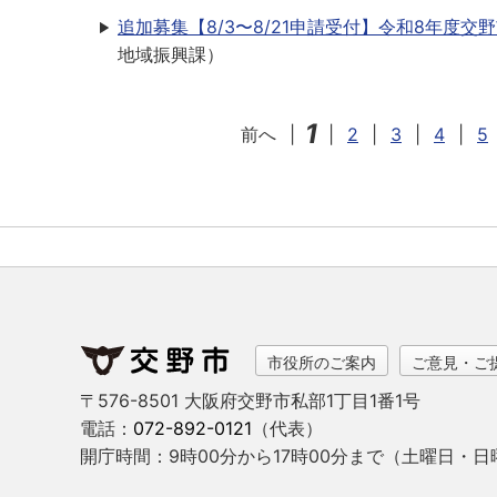
追加募集【8/3〜8/21申請受付】令和8年度
地域振興課
）
1
前へ
|
|
2
|
3
|
4
|
5
市役所のご案内
ご意見・ご
〒576-8501 大阪府交野市私部1丁目1番1号
電話：
072-892-0121
（代表）
開庁時間：9時00分から17時00分まで
（土曜日・日