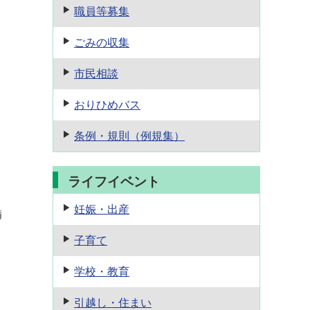
職員等募集
ごみの収集
市民相談
おりひめバス
条例・規則
（例規集）
ライフイベント
妊娠・出産
備
子育て
学校・教育
引越し・住まい