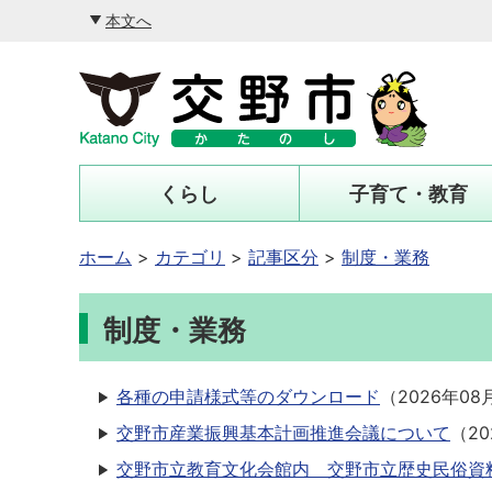
本文へ
くらし
子育て・教育
ホーム
カテゴリ
記事区分
制度・業務
制度・業務
各種の申請様式等のダウンロード
（
2026年08
交野市産業振興基本計画推進会議について
（
2
交野市立教育文化会館内 交野市立歴史民俗資