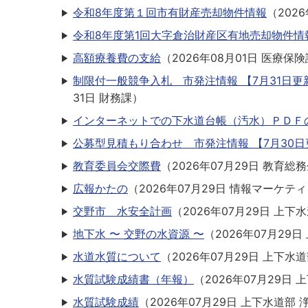
令和8年度第１回市有財産売却物件情報
（
202
令和8年度第1回大字倉治財産区有地売却物件情
高額療養費の支給
（
2026年08月01日
医療保険
制限付一般競争入札 市発注情報 【7月31日
31日
財務課
）
インターネットでの下水道台帳（汚水）ＰＤＦ
公募型見積もり合わせ 市発注情報 【7月30日
教育委員会交際費
（
2026年07月29日
教育総務
広報かたの
（
2026年07月29日
情報マーケティ
交野市 水安全計画
（
2026年07月29日
上下水
地下水 〜 交野の水資源 〜
（
2026年07月29日
水道水質について
（
2026年07月29日
上下水道
水質試験成績書（年報）
（
2026年07月29日
上
水質試験成績
（
2026年07月29日
上下水道部 