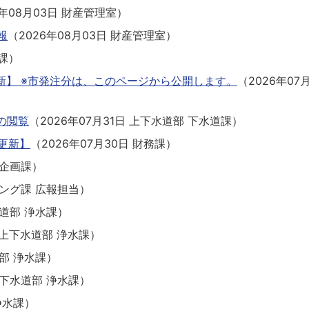
6年08月03日
財産管理室
）
報
（
2026年08月03日
財産管理室
）
課
）
更新】 ※市発注分は、このページから公開します。
（
2026年07
の閲覧
（
2026年07月31日
上下水道部 下水道課
）
更新】
（
2026年07月30日
財務課
）
企画課
）
ング課 広報担当
）
道部 浄水課
）
上下水道部 浄水課
）
部 浄水課
）
下水道部 浄水課
）
浄水課
）