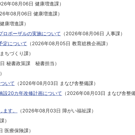
026年08月06日
健康増進課
）
026年08月06日
健康増進課
）
健康増進課
）
プロポーザルの実施について
（
2026年08月06日
人事課
）
予定について
（
2026年08月05日
教育総務企画課
）
まちづくり課
）
5日
秘書政策課 秘書担当
）
）
について
（
2026年08月03日
まなび舎整備課
）
施設20カ年改修計画について
（
2026年08月03日
まなび舎整
します。
（
2026年08月03日
障がい福祉課
）
課
）
日
医療保険課
）