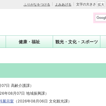
文字の大きさ
ふりがなをつける
よみあげる
拡大
健康・福祉
観光・文化・スポーツ
月07日
高齢介護課
）
026年08月07日
地域振興課
）
料展示室
（
2026年08月06日
文化観光課
）