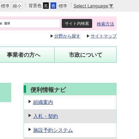
背景色
Select Language
▼
標準
縮小
黒
青
標準
検索方法
分野から探す
サイトマップ
事業者の方へ
市政について
便利情報ナビ
組織案内
入札・契約
施設予約
システム