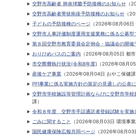
交野市高齢者 肺炎球菌予防接種のお知らせ
（
2
交野市高齢者帯状疱疹予防接種のお知らせ
（
2
子どもの予防接種のページ
（
2026年08月06日
交野市人事評価制度運用支援業務に係る公募型
第８回交野市教育委員会定例会・協議会の開催
おりひめバスのご案内
（
2026年08月05日
都市
市交際費執行状況(令和8年度)
（
2026年08月0
産後ケア事業
（
2026年08月04日
おやこ保健課
PFI事業に係る実施方針の策定の見通しの公表
交野市学校施設等管理計画ならびに交野市学校
課
）
令和８年度 交野市手話通訳者登録試験を実施
ごみに関すること
（
2026年08月03日
環境事業
国民健康保険広報共同ページ
（
2026年08月03