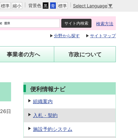
背景色
Select Language
▼
標準
縮小
黒
青
標準
検索方法
分野から探す
サイトマップ
事業者の方へ
市政について
便利情報ナビ
組織案内
26日
入札・契約
施設予約
システム