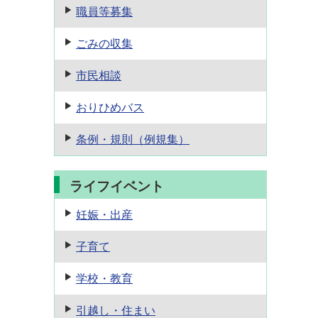
職員等募集
ごみの収集
市民相談
おりひめバス
条例・規則
（例規集）
ライフイベント
妊娠・出産
子育て
学校・教育
引越し・住まい