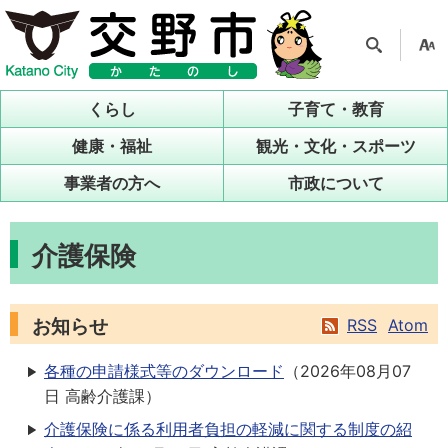
検索
支援
ツー
くらし
子育て・教育
ル
健康・福祉
観光・文化・スポーツ
事業者の方へ
市政について
介護保険
お知らせ
RSS
Atom
各種の申請様式等のダウンロード
（
2026年08月07
日
高齢介護課
）
介護保険に係る利用者負担の軽減に関する制度の紹