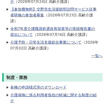
介
（
2026年07月24日
高齢介護課
）
【参加費無料】交野市生活援助型訪問サービス従事
者研修の参加者募集
（
2026年07月21日
高齢介護
課
）
令和7年度介護職員処遇改善加算等の実績報告書の
提出について
（
2026年07月14日
高齢介護課
）
介護予防・日常生活支援総合事業について
（
2026年
07月02日
高齢介護課
）
一覧へ
制度・業務
各種の申請様式等のダウンロード
介護保険に係る利用者負担の軽減に関する制度の紹
介