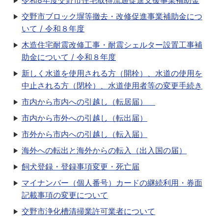
令和8年度交野市住宅取得流通促進支援事業補助金
交野市ブロック塀等撤去・改修促進事業補助金につ
いて / 令和８年度
木造住宅耐震改修工事・耐震シェルター設置工事補
助金について / 令和８年度
新しく水道を使用される方（開栓）、水道の使用を
中止される方（閉栓）、水道使用者等の変更手続き
市内から市内への引越し（転居届）
市内から市外への引越し（転出届）
市外から市内への引越し（転入届）
海外への転出と海外からの転入（出入国の届）
飼犬登録・登録事項変更・死亡届
マイナンバー（個人番号）カードの継続利用・券面
記載事項の変更について
交野市浄化槽清掃業許可業者について