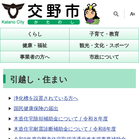
検索
支援
ツー
くらし
子育て・教育
ル
健康・福祉
観光・文化・スポーツ
事業者の方へ
市政について
引越し・住まい
浄化槽を設置されている方へ
国民健康保険の届出
木造住宅除却補助金について / 令和８年度
木造住宅耐震診断補助金について / 令和8年度