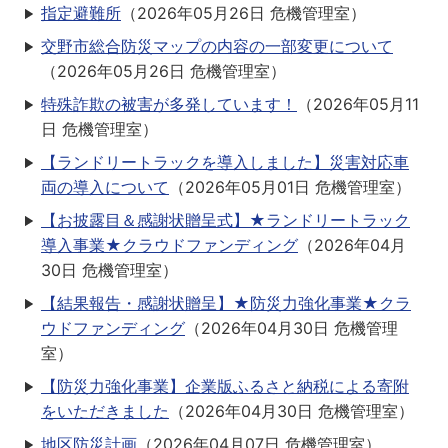
指定避難所
（
2026年05月26日
危機管理室
）
交野市総合防災マップの内容の一部変更について
（
2026年05月26日
危機管理室
）
特殊詐欺の被害が多発しています！
（
2026年05月11
日
危機管理室
）
【ランドリートラックを導入しました】災害対応車
両の導入について
（
2026年05月01日
危機管理室
）
【お披露目＆感謝状贈呈式】★ランドリートラック
導入事業★クラウドファンディング
（
2026年04月
30日
危機管理室
）
【結果報告・感謝状贈呈】★防災力強化事業★クラ
ウドファンディング
（
2026年04月30日
危機管理
室
）
【防災力強化事業】企業版ふるさと納税による寄附
をいただきました
（
2026年04月30日
危機管理室
）
地区防災計画
（
2026年04月07日
危機管理室
）