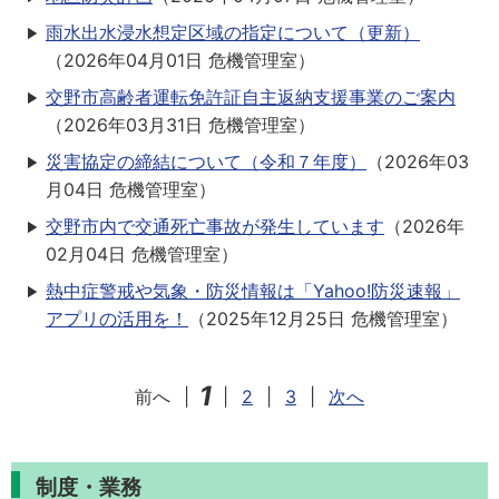
雨水出水浸水想定区域の指定について（更新）
（
2026年04月01日
危機管理室
）
交野市高齢者運転免許証自主返納支援事業のご案内
（
2026年03月31日
危機管理室
）
災害協定の締結について（令和７年度）
（
2026年03
月04日
危機管理室
）
交野市内で交通死亡事故が発生しています
（
2026年
02月04日
危機管理室
）
熱中症警戒や気象・防災情報は「Yahoo!防災速報」
アプリの活用を！
（
2025年12月25日
危機管理室
）
1
前へ
|
|
2
|
3
|
次へ
制度・業務