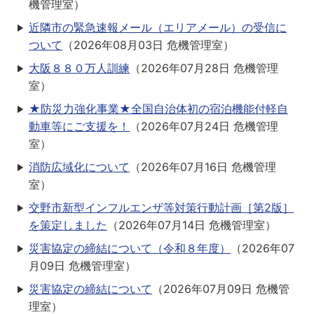
機管理室
）
近隣市の緊急速報メール（エリアメール）の受信に
ついて
（
2026年08月03日
危機管理室
）
大阪８８０万人訓練
（
2026年07月28日
危機管理
室
）
★防災力強化事業★全国自治体初の宿泊機能付軽自
動車等にご支援を！
（
2026年07月24日
危機管理
室
）
消防広域化について
（
2026年07月16日
危機管理
室
）
交野市新型インフルエンザ等対策行動計画［第2版］
を策定しました
（
2026年07月14日
危機管理室
）
災害協定の締結について（令和８年度）
（
2026年07
月09日
危機管理室
）
災害協定の締結について
（
2026年07月09日
危機管
理室
）