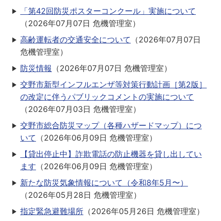
「第42回防災ポスターコンクール」実施について
（
2026年07月07日
危機管理室
）
高齢運転者の交通安全について
（
2026年07月07日
危機管理室
）
防災情報
（
2026年07月07日
危機管理室
）
交野市新型インフルエンザ等対策行動計画［第2版］
の改定に伴うパブリックコメントの実施について
（
2026年07月03日
危機管理室
）
交野市総合防災マップ（各種ハザードマップ）につ
いて
（
2026年06月09日
危機管理室
）
【貸出停止中】詐欺電話の防止機器を貸し出してい
ます
（
2026年06月09日
危機管理室
）
新たな防災気象情報について（令和8年5月〜）
（
2026年05月28日
危機管理室
）
指定緊急避難場所
（
2026年05月26日
危機管理室
）