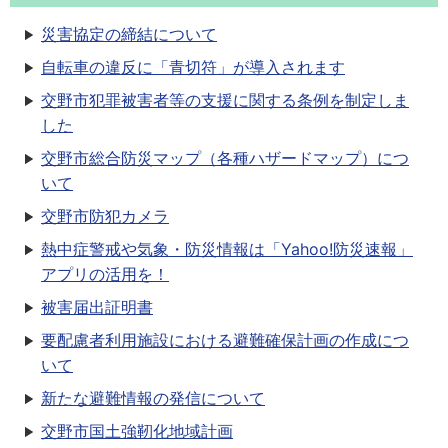
災害協定の締結について
自転車の違反に「青切符」が導入されます
交野市犯罪被害者等の支援に関する条例を制定しま
した
交野市総合防災マップ（各種ハザードマップ）につ
いて
交野市防犯カメラ
熱中症警戒や気象・防災情報は「Yahoo!防災速報」
アプリの活用を！
被害届出証明書
要配慮者利用施設における避難確保計画の作成につ
いて
新たな避難情報の発信について
交野市国土強靭化地域計画