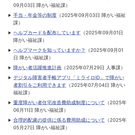
09月03日
障がい福祉課
）
手当・年金等の制度
（
2025年09月03日
障がい福祉
課
）
ヘルプカードを配布しています
（
2025年09月01日
障がい福祉課
）
ヘルプマークを知っていますか？
（
2025年09月01
日
障がい福祉課
）
障がい者活躍推進計画
（
2025年07月29日
人事課
）
デジタル障害者手帳アプリ「ミライロID」で障がい
者割引をご利用できます
（
2025年07月04日
障がい
福祉課
）
重度障がい者住宅改造費助成制度について
（
2025年
06月11日
障がい福祉課
）
合理的配慮の提供に係る費用助成について
（
2025年
05月27日
障がい福祉課
）