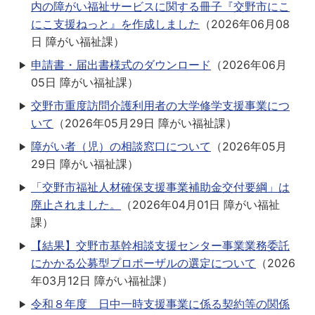
内の障がい福祉サービスに関する冊子『交野市にこ
にこ支援ねっと』を作成しました
（
2026年06月08
日
障がい福祉課
）
申請書・届出書様式のダウンロード
（
2026年06月
05日
障がい福祉課
）
交野市重度訪問介護利用者の大学修学支援事業につ
いて
（
2026年05月29日
障がい福祉課
）
障がい者（児）の相談窓口について
（
2026年05月
29日
障がい福祉課
）
「交野市福祉人材確保支援事業補助金交付要綱」は
廃止されました。
（
2026年04月01日
障がい福祉
課
）
【結果】交野市基幹相談支援センター事業業務委託
にかかる公募型プロポーザルの選定について
（
2026
年03月12日
障がい福祉課
）
令和８年度 日中一時支援事業に係る契約等の関係