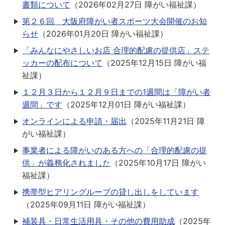
書類について
（
2026年02月27日
障がい福祉課
）
第２６回 大阪府障がい者スポーツ大会開催のお知
らせ
（
2026年01月20日
障がい福祉課
）
「みんなにやさしいお店 合理的配慮の提供店」ステ
ッカーの配布について
（
2025年12月15日
障がい福
祉課
）
１２月３日から１２月９日までの1週間は「障がい者
週間」です
（
2025年12月01日
障がい福祉課
）
オンラインによる申請・届出
（
2025年11月21日
障
がい福祉課
）
事業者による障がいのある方への「合理的配慮の提
供」が義務化されました
（
2025年10月17日
障がい
福祉課
）
携帯型ヒアリングループの貸し出しをしています
（
2025年09月11日
障がい福祉課
）
補装具・日常生活用具・その他の費用助成
（
2025年