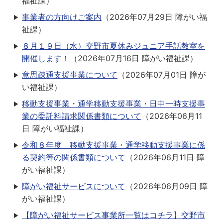
福祉課
）
事業者の方向けご案内
（
2026年07月29日
障がい福
祉課
）
８月１９日（水）交野市夏休みジュニア手話教室を
開催します！
（
2026年07月16日
障がい福祉課
）
意思疎通支援事業について
（
2026年07月01日
障が
い福祉課
）
移動支援事業・通学移動支援事業・日中一時支援事
業の委託料請求関係書類について
（
2026年06月11
日
障がい福祉課
）
令和８年度 移動支援事業・通学移動支援事業に係
る契約等の関係書類について
（
2026年06月11日
障
がい福祉課
）
障がい福祉サービスについて
（
2026年06月09日
障
がい福祉課
）
【障がい福祉サービス事業所一覧はコチラ】交野市