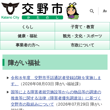
検索
支援
ツー
くらし
子育て・教育
ル
健康・福祉
観光・文化・スポーツ
事業者の方へ
市政について
障がい福祉
令和８年度 交野市手話通訳者登録試験を実施しま
す。
（
2026年08月03日
障がい福祉課
）
国等による障害者就労施設等からの物品等の調達の
推進等に関する法律（障害者優先調達法）に基づく
交野市の取組みについて
（
2026年07月29日
障がい